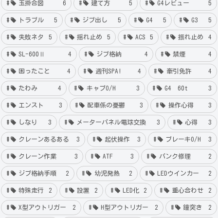
玉掛合図
6
建て方
5
G4レビュー
5
トラブル
5
ジブ出し
5
G4
5
G3
5
失敗ネタ
5
揺れ止め
5
ACS
5
振れ止め
4
SL-600Ⅱ
4
ジブ格納
4
禁煙
4
困ったこと
4
週刊SPA!
4
牽引免許
4
たわみ
4
キャブO/H
3
G4 60t
3
エンスト
3
配車係の憂鬱
3
操作心得
3
しなり
3
メーターパネル電球交換
3
心得
3
クレーンあるある
3
起伏操作
3
ブレーキO/H
3
クレーン作業
3
ATF
3
パンク修理
2
ジブ格納手順
2
幼児発熱
2
LEDウインカー
2
特殊走行
2
設置
2
LED化
2
重心合わせ
2
X型アウトリガー
2
H型アウトリガー
2
鐘突き
2