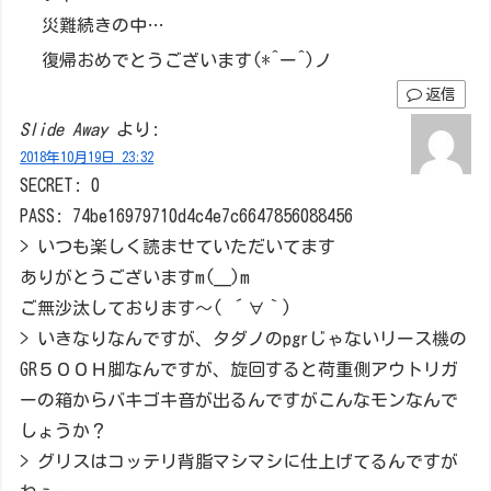
災難続きの中…
復帰おめでとうございます(*^ー^)ノ
返信
Slide Away
より:
2018年10月19日 23:32
SECRET: 0
PASS: 74be16979710d4c4e7c6647856088456
> いつも楽しく読ませていただいてます
ありがとうございますm(__)m
ご無沙汰しております～( ´∀｀)
> いきなりなんですが、タダノのpgrじゃないリース機の
GR５００Ｈ脚なんですが、旋回すると荷重側アウトリガ
ーの箱からバキゴキ音が出るんですがこんなモンなんで
しょうか？
> グリスはコッテリ背脂マシマシに仕上げてるんですが