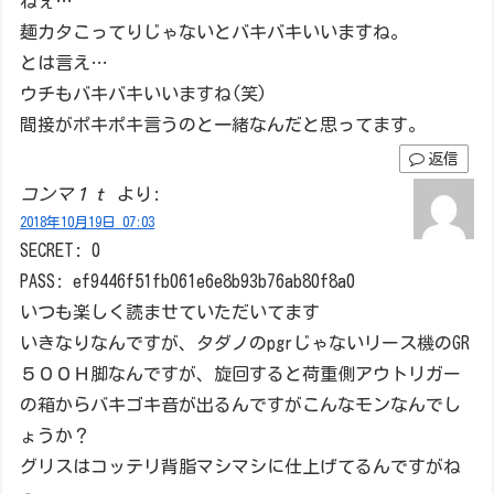
ねぇ…
麺カタこってりじゃないとバキバキいいますね。
とは言え…
ウチもバキバキいいますね(笑)
間接がポキポキ言うのと一緒なんだと思ってます。
返信
コンマ１ｔ
より:
2018年10月19日 07:03
SECRET: 0
PASS: ef9446f51fb061e6e8b93b76ab80f8a0
いつも楽しく読ませていただいてます
いきなりなんですが、タダノのpgrじゃないリース機のGR
５００Ｈ脚なんですが、旋回すると荷重側アウトリガー
の箱からバキゴキ音が出るんですがこんなモンなんでし
ょうか？
グリスはコッテリ背脂マシマシに仕上げてるんですがね