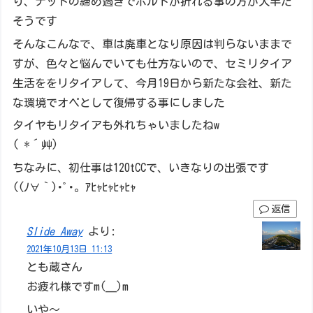
り、ナットの締め過ぎでボルトが折れる事の方が大半だ
そうです
そんなこんなで、車は廃車となり原因は判らないままで
すが、色々と悩んでいても仕方ないので、セミリタイア
生活ををリタイアして、今月19日から新たな会社、新た
な環境でオペとして復帰する事にしました
タイヤもリタイアも外れちゃいましたねw
( *´艸)
ちなみに、初仕事は120tCCで、いきなりの出張です
((ﾉ∀｀)･ﾟ･｡ ｱﾋｬﾋｬﾋｬﾋｬ
返信
Slide Away
より:
2021年10月13日 11:13
とも蔵さん
お疲れ様ですm(__)m
いや～