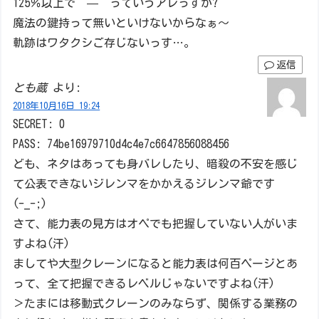
125％以上で”—”っていうアレっすか?
魔法の鍵持って無いといけないからなぁ～
軌跡はワタクシご存じないっす…。
返信
とも蔵
より:
2018年10月16日 19:24
SECRET: 0
PASS: 74be16979710d4c4e7c6647856088456
ども、ネタはあっても身バレしたり、暗殺の不安を感じ
て公表できないジレンマをかかえるジレンマ爺です
(-_-;)
さて、能力表の見方はオペでも把握していない人がいま
すよね(汗)
ましてや大型クレーンになると能力表は何百ページとあ
って、全て把握できるレベルじゃないですよね(汗)
＞たまには移動式クレーンのみならず、関係する業務の