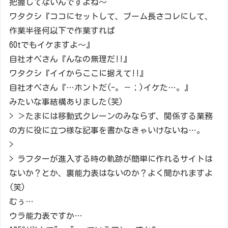
把握してないんですよね～
ワタクシ『ココにセットして、ブーム長さコレにして、
作業半径何以下で作業すれば
60tでもイケますよ～』
自社オペさん『んなの無理だ!!』
ワタクシ『イイからここに据えて!!』
自社オペさん『…ホントだ(-。－；)イケた…。』
みたいな事結構ありました(笑)
> ＞たまには移動式クレーンのみならず、関係する業務
の方に役に立つ様な記事を書かなきゃいけないね…。
>
> ラフターが進入する時の軌跡が簡単に作れるサイトは
ないか？とか、裏能力表はないのか？よく聞かれますよ
(笑)
むぅ…
ウラ能力表ですか…