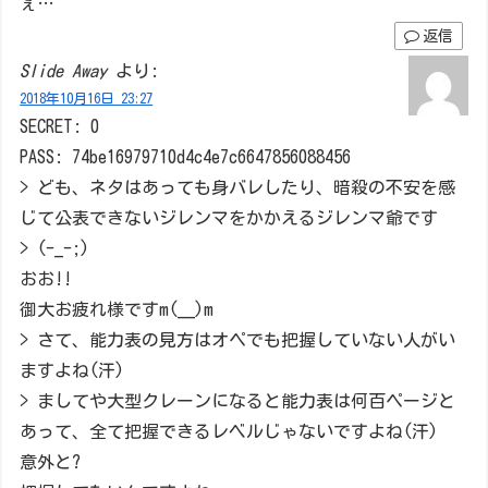
ぇ…
返信
Slide Away
より:
2018年10月16日 23:27
SECRET: 0
PASS: 74be16979710d4c4e7c6647856088456
> ども、ネタはあっても身バレしたり、暗殺の不安を感
じて公表できないジレンマをかかえるジレンマ爺です
> (-_-;)
おお!!
御大お疲れ様ですm(__)m
> さて、能力表の見方はオペでも把握していない人がい
ますよね(汗)
> ましてや大型クレーンになると能力表は何百ページと
あって、全て把握できるレベルじゃないですよね(汗)
意外と?