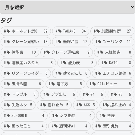
タグ
ホーネット250
39
TADANO
34
加藤製作所
27
クレーン見習い
18
無線合図
12
ツーリング
11
性能表
10
クレーン運転席
9
人柱報告
8
運転席カスタム
8
能力表
8
KATO
8
リターンライダー
6
建て起こし
6
エアコン整備
6
玉掛合図
6
建て方
5
G4レビュー
5
トラブル
5
ジブ出し
5
G4
5
G3
5
失敗ネタ
5
揺れ止め
5
ACS
5
振れ止め
4
SL-600Ⅱ
4
ジブ格納
4
禁煙
4
困ったこと
4
週刊SPA!
4
牽引免許
4