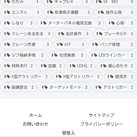
たわみ
4
キャブO/H
3
G4 60t
3
エンスト
3
配車係の憂鬱
3
操作心得
3
しなり
3
メーターパネル電球交換
3
心得
3
クレーンあるある
3
起伏操作
3
ブレーキO/H
3
クレーン作業
3
ATF
3
パンク修理
2
ジブ格納手順
2
幼児発熱
2
LEDウインカー
2
特殊走行
2
設置
2
LED化
2
重心合わせ
2
X型アウトリガー
2
H型アウトリガー
2
鐘突き
2
副鼻腔炎
2
ターゲットモード
2
アウトリガー
2
ホーム
サイトマップ
お問い合わせ
プライバシーポリシー
管理人