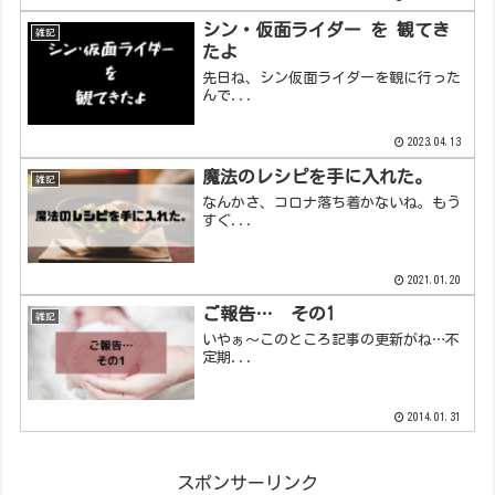
シン・仮面ライダー を 観てき
雑記
たよ
先日ね、シン仮面ライダーを観に行った
んで...
2023.04.13
魔法のレシピを手に入れた。
雑記
なんかさ、コロナ落ち着かないね。もう
すぐ...
2021.01.20
ご報告… その1
雑記
いやぁ～このところ記事の更新がね…不
定期...
2014.01.31
スポンサーリンク