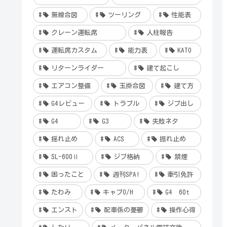
無線合図
ツーリング
性能表
クレーン運転席
人柱報告
運転席カスタム
能力表
KATO
リターンライダー
建て起こし
エアコン整備
玉掛合図
建て方
G4レビュー
トラブル
ジブ出し
G4
G3
失敗ネタ
揺れ止め
ACS
振れ止め
SL-600Ⅱ
ジブ格納
禁煙
困ったこと
週刊SPA!
牽引免許
たわみ
キャブO/H
G4 60t
エンスト
配車係の憂鬱
操作心得