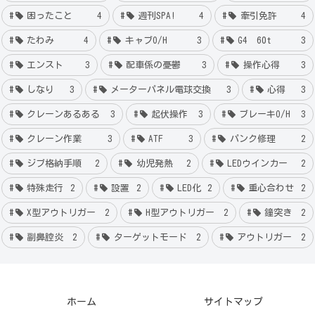
困ったこと
4
週刊SPA!
4
牽引免許
4
たわみ
4
キャブO/H
3
G4 60t
3
エンスト
3
配車係の憂鬱
3
操作心得
3
しなり
3
メーターパネル電球交換
3
心得
3
クレーンあるある
3
起伏操作
3
ブレーキO/H
3
クレーン作業
3
ATF
3
パンク修理
2
ジブ格納手順
2
幼児発熱
2
LEDウインカー
2
特殊走行
2
設置
2
LED化
2
重心合わせ
2
X型アウトリガー
2
H型アウトリガー
2
鐘突き
2
副鼻腔炎
2
ターゲットモード
2
アウトリガー
2
ホーム
サイトマップ