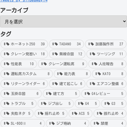
アーカイブ
タグ
ホーネット250
39
TADANO
34
加藤製作所
27
クレーン見習い
18
無線合図
12
ツーリング
11
性能表
10
クレーン運転席
9
人柱報告
8
運転席カスタム
8
能力表
8
KATO
8
リターンライダー
6
建て起こし
6
エアコン整備
6
玉掛合図
6
建て方
5
G4レビュー
5
トラブル
5
ジブ出し
5
G4
5
G3
5
失敗ネタ
5
揺れ止め
5
ACS
5
振れ止め
4
SL-600Ⅱ
4
ジブ格納
4
禁煙
4