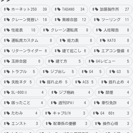
ホーネット250
39
TADANO
34
加藤製作所
27
クレーン見習い
18
無線合図
12
ツーリング
11
性能表
10
クレーン運転席
9
人柱報告
8
運転席カスタム
8
能力表
8
KATO
8
リターンライダー
6
建て起こし
6
エアコン整備
6
玉掛合図
6
建て方
5
G4レビュー
5
トラブル
5
ジブ出し
5
G4
5
G3
5
失敗ネタ
5
揺れ止め
5
ACS
5
振れ止め
4
SL-600Ⅱ
4
ジブ格納
4
禁煙
4
困ったこと
4
週刊SPA!
4
牽引免許
4
たわみ
4
キャブO/H
3
G4 60t
3
エンスト
3
配車係の憂鬱
3
操作心得
3