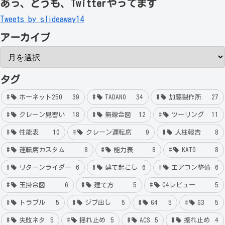
あっ、どうも、Twitterやってます
Tweets by slideaway14
アーカイブ
タグ
ホーネット250
39
TADANO
34
加藤製作所
27
クレーン見習い
18
無線合図
12
ツーリング
11
性能表
10
クレーン運転席
9
人柱報告
8
運転席カスタム
8
能力表
8
KATO
8
リターンライダー
6
建て起こし
6
エアコン整備
6
玉掛合図
6
建て方
5
G4レビュー
5
トラブル
5
ジブ出し
5
G4
5
G3
5
失敗ネタ
5
揺れ止め
5
ACS
5
振れ止め
4