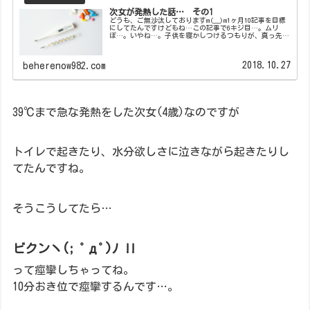
次女が発熱した話… その1
どうも、ご無沙汰しておりますm(__)m1ヶ月10記事を目標
にしてたんですけどもね…この記事で6キジ目…。ムリ
ぽ…。いやね…。子供を寝かしつけるつもりが、真っ先に
寝ちゃってるみたいなんですよ。我に続けぇい!!位の勢い
で先陣切って寝てるみたい...
2018.10.27
beherenow982.com
39℃まで急な発熱をした次女(4歳)なのですが
トイレで起きたり、水分欲しさに泣きながら起きたりし
てたんですね。
そうこうしてたら…
ビクンヽ(; ﾟдﾟ)ﾉ !!
って痙攣しちゃってね。
10分おき位で痙攣するんです…。