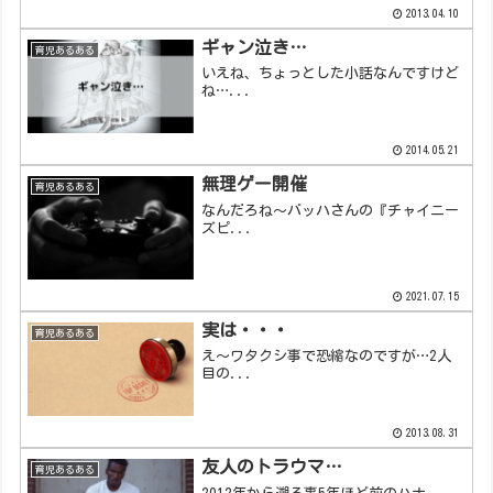
2013.04.10
ギャン泣き…
育児あるある
いえね、ちょっとした小話なんですけど
ね…...
2014.05.21
無理ゲー開催
育児あるある
なんだろね～バッハさんの『チャイニー
ズピ...
2021.07.15
実は・・・
育児あるある
え～ワタクシ事で恐縮なのですが…2人
目の...
2013.08.31
友人のトラウマ…
育児あるある