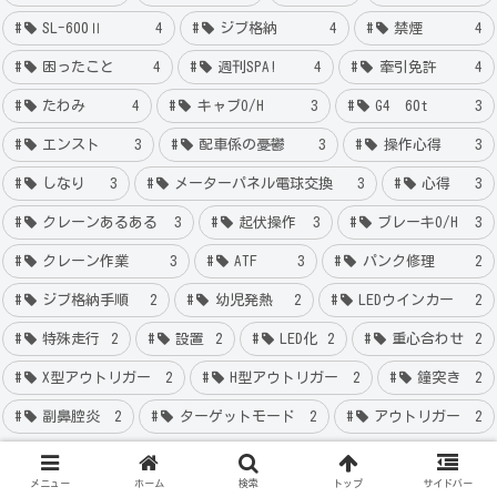
SL-600Ⅱ
4
ジブ格納
4
禁煙
4
困ったこと
4
週刊SPA!
4
牽引免許
4
たわみ
4
キャブO/H
3
G4 60t
3
エンスト
3
配車係の憂鬱
3
操作心得
3
しなり
3
メーターパネル電球交換
3
心得
3
クレーンあるある
3
起伏操作
3
ブレーキO/H
3
クレーン作業
3
ATF
3
パンク修理
2
ジブ格納手順
2
幼児発熱
2
LEDウインカー
2
特殊走行
2
設置
2
LED化
2
重心合わせ
2
X型アウトリガー
2
H型アウトリガー
2
鐘突き
2
副鼻腔炎
2
ターゲットモード
2
アウトリガー
2
メニュー
ホーム
検索
トップ
サイドバー