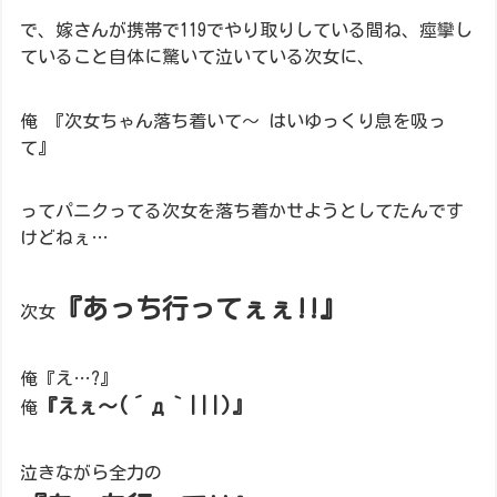
で、嫁さんが携帯で119でやり取りしている間ね、痙攣し
ていること自体に驚いて泣いている次女に、
俺 『次女ちゃん落ち着いて～ はいゆっくり息を吸っ
て』
ってパニクってる次女を落ち着かせようとしてたんです
けどねぇ…
『あっち行ってぇぇ!!』
次女
俺『え…?』
『えぇ～(´д｀|||)』
俺
泣きながら全力の