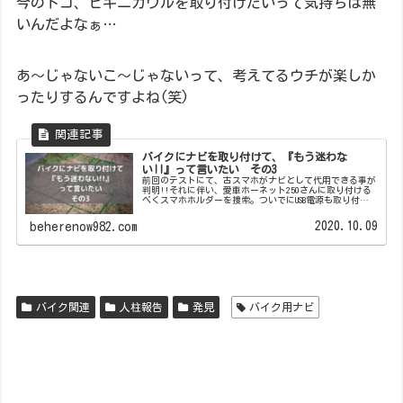
今のトコ、ビキニカウルを取り付けたいって気持ちは無
いんだよなぁ…
あ～じゃないこ～じゃないって、考えてるウチが楽しか
ったりするんですよね(笑)
バイクにナビを取り付けて、『もう迷わな
い!!』って言いたい その3
前回のテストにて、古スマホがナビとして代用できる事が
判明!!それに伴い、愛車ホーネット250さんに取り付ける
べくスマホホルダーを捜索。ついでにUSB電源も取り付け
てしまおうという回でございます。皆様いかがお過ごしで
しょうか?どうも、週末メカ...
2020.10.09
beherenow982.com
バイク関連
人柱報告
発見
バイク用ナビ