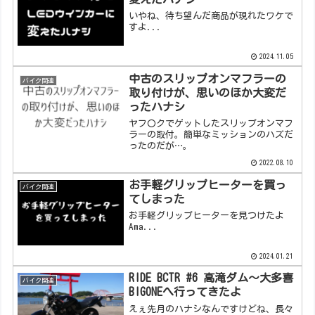
いやね、待ち望んだ商品が現れたワケで
すよ...
2024.11.05
中古のスリップオンマフラーの
バイク関連
取り付けが、思いのほか大変だ
ったハナシ
ヤフ〇クでゲットしたスリップオンマフ
ラーの取付。簡単なミッションのハズだ
ったのだが…。
2022.08.10
お手軽グリップヒーターを買っ
バイク関連
てしまった
お手軽グリップヒーターを見つけたよ
Ama...
2024.01.21
RIDE BCTR #6 高滝ダム～大多喜
バイク関連
BIGONEへ行ってきたよ
えぇ先月のハナシなんですけどね、長々