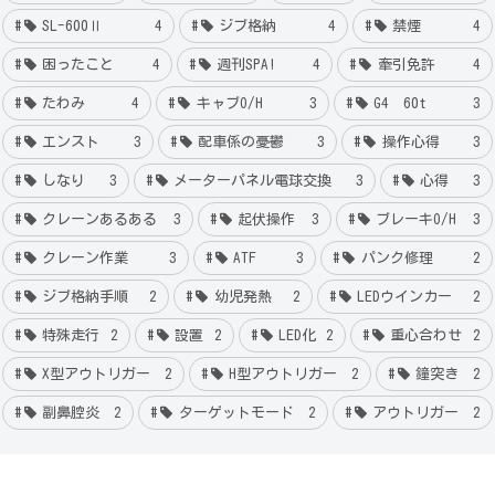
SL-600Ⅱ
4
ジブ格納
4
禁煙
4
困ったこと
4
週刊SPA!
4
牽引免許
4
たわみ
4
キャブO/H
3
G4 60t
3
エンスト
3
配車係の憂鬱
3
操作心得
3
しなり
3
メーターパネル電球交換
3
心得
3
クレーンあるある
3
起伏操作
3
ブレーキO/H
3
クレーン作業
3
ATF
3
パンク修理
2
ジブ格納手順
2
幼児発熱
2
LEDウインカー
2
特殊走行
2
設置
2
LED化
2
重心合わせ
2
X型アウトリガー
2
H型アウトリガー
2
鐘突き
2
副鼻腔炎
2
ターゲットモード
2
アウトリガー
2