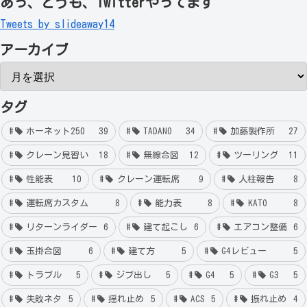
あっ、どうも、Twitterやってます
Tweets by slideaway14
アーカイブ
タグ
ホーネット250
39
TADANO
34
加藤製作所
27
クレーン見習い
18
無線合図
12
ツーリング
11
性能表
10
クレーン運転席
9
人柱報告
8
運転席カスタム
8
能力表
8
KATO
8
リターンライダー
6
建て起こし
6
エアコン整備
6
玉掛合図
6
建て方
5
G4レビュー
5
トラブル
5
ジブ出し
5
G4
5
G3
5
失敗ネタ
5
揺れ止め
5
ACS
5
振れ止め
4