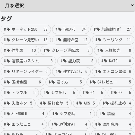
タグ
ホーネット250
39
TADANO
34
加藤製作所
27
クレーン見習い
18
無線合図
12
ツーリング
11
性能表
10
クレーン運転席
9
人柱報告
8
運転席カスタム
8
能力表
8
KATO
8
リターンライダー
6
建て起こし
6
エアコン整備
6
玉掛合図
6
建て方
5
G4レビュー
5
トラブル
5
ジブ出し
5
G4
5
G3
5
失敗ネタ
5
揺れ止め
5
ACS
5
振れ止め
4
SL-600Ⅱ
4
ジブ格納
4
禁煙
4
困ったこと
4
週刊SPA!
4
牽引免許
4
たわみ
4
キャブO/H
3
G4 60t
3