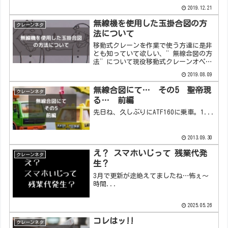
2019.12.21
無線機を使用した玉掛合図の方
クレーンネタ
法について
移動式クレーンを作業で使う方達に是非
とも知っていて欲しい、”無線合図の方
法”について現役移動式クレーンオペさ
んが説明しております。合図と操作がス
2019.08.09
ムーズにいけば作業効率倍増!!
無線合図にて… その5 聖帝現
クレーンネタ
る… 前編
先日ね、久しぶりにATF160に乗車。1...
2013.09.30
え？ スマホいじって 残業代発
クレーンネタ
生？
3月で更新が途絶えてましたね…怖ぇ～
時間...
2025.05.26
コレはッ!!
クレーンネタ