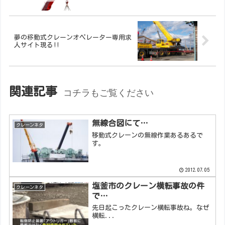
夢の移動式クレーンオペレーター専用求
人サイト現る!!
関連記事
コチラもご覧ください
無線合図にて…
クレーンネタ
移動式クレーンの無線作業あるあるで
す。
2012.07.05
塩釜市のクレーン横転事故の件
クレーンネタ
で…
先日起こったクレーン横転事故ね。なぜ
横転...