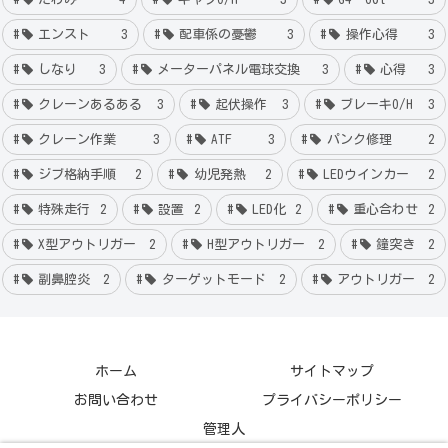
エンスト
3
配車係の憂鬱
3
操作心得
3
しなり
3
メーターパネル電球交換
3
心得
3
クレーンあるある
3
起伏操作
3
ブレーキO/H
3
クレーン作業
3
ATF
3
パンク修理
2
ジブ格納手順
2
幼児発熱
2
LEDウインカー
2
特殊走行
2
設置
2
LED化
2
重心合わせ
2
X型アウトリガー
2
H型アウトリガー
2
鐘突き
2
副鼻腔炎
2
ターゲットモード
2
アウトリガー
2
ホーム
サイトマップ
お問い合わせ
プライバシーポリシー
管理人