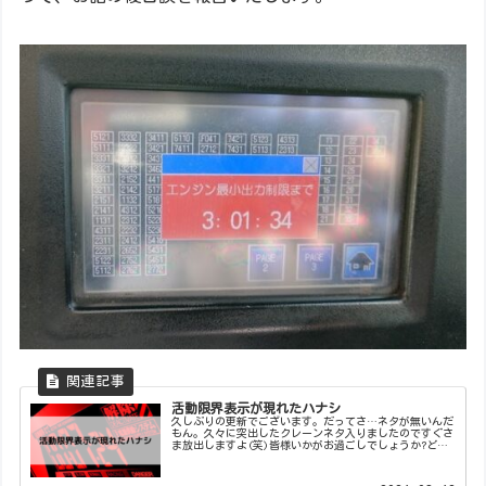
活動限界表示が現れたハナシ
久しぶりの更新でございます。だってさ…ネタが無いんだ
もん。久々に突出したクレーンネタ入りましたのですぐさ
ま放出しますよ(笑)皆様いかがお過ごしでしょうか?どう
もネタ切れおじさんです。今回のトラブルは?先日、作業
終了時の作業現場より自社オペさ...