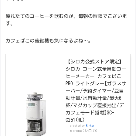
淹れたてのコーヒーを飲むのが、毎朝の習慣でございま
す。
カフェばこの後継機も気になるよね…。
【シロカ公式ストア限定】
シロカ コーン式全自動コー
ヒーメーカー カフェばこ
PRO ライトグレー[ガラスサ
ーバー/予約タイマー/豆自
動計量/水自動計量/最大6
杯/マグカップ直接抽出/デ
カフェモード搭載]SC-
C251(HL)
created by
Rinker
siroca(シロカ)