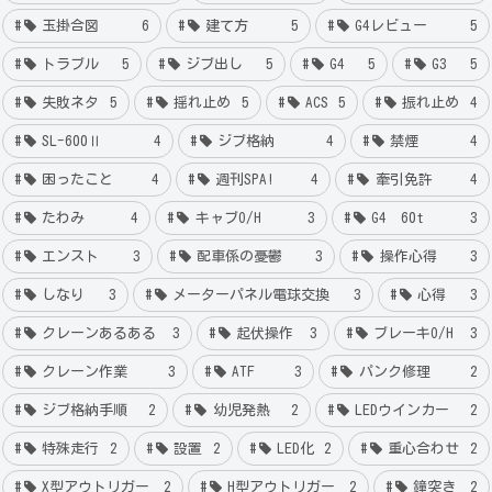
玉掛合図
6
建て方
5
G4レビュー
5
トラブル
5
ジブ出し
5
G4
5
G3
5
失敗ネタ
5
揺れ止め
5
ACS
5
振れ止め
4
SL-600Ⅱ
4
ジブ格納
4
禁煙
4
困ったこと
4
週刊SPA!
4
牽引免許
4
たわみ
4
キャブO/H
3
G4 60t
3
エンスト
3
配車係の憂鬱
3
操作心得
3
しなり
3
メーターパネル電球交換
3
心得
3
クレーンあるある
3
起伏操作
3
ブレーキO/H
3
クレーン作業
3
ATF
3
パンク修理
2
ジブ格納手順
2
幼児発熱
2
LEDウインカー
2
特殊走行
2
設置
2
LED化
2
重心合わせ
2
X型アウトリガー
2
H型アウトリガー
2
鐘突き
2