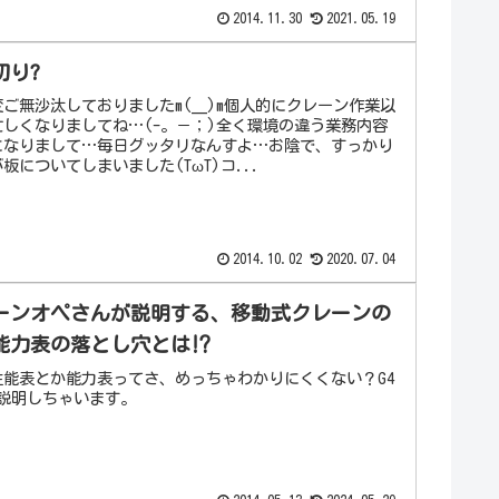
2014.11.30
2021.05.19
切り?
ご無沙汰しておりましたm(__)m個人的にクレーン作業以
しくなりましてね…(-。－；)全く環境の違う業務内容
になりまして…毎日グッタリなんすよ…お陰で、すっかり
板についてしまいました(TωT)コ...
2014.10.02
2020.07.04
ーンオペさんが説明する、移動式クレーンの
能力表の落とし穴とは⁉
性能表とか能力表ってさ、めっちゃわかりにくくない？G4
に説明しちゃいます。