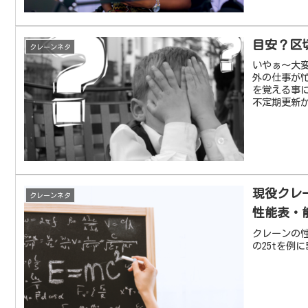
目安？区
クレーンネタ
いやぁ～大変
外の仕事が忙
を覚える事
不定期更新が
現役クレ
クレーンネタ
性能表・
クレーンの
の25tを例