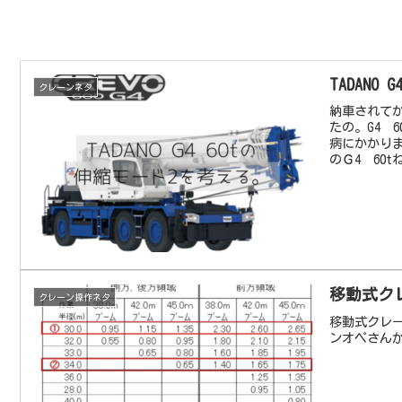
TADANO
クレーンネタ
納車されて
たの。G4 
病にかかりま
のＧ4 60
移動式ク
クレーン操作ネタ
移動式クレ
ンオペさん