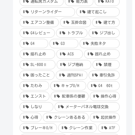
運転席カスタム
能力表
KATO
リターンライダー
建て起こし
エアコン整備
玉掛合図
建て方
G4レビュー
トラブル
ジブ出し
G4
G3
失敗ネタ
揺れ止め
ACS
振れ止め
SL-600Ⅱ
ジブ格納
禁煙
困ったこと
週刊SPA!
牽引免許
たわみ
キャブO/H
G4 60t
エンスト
配車係の憂鬱
操作心得
しなり
メーターパネル電球交換
心得
クレーンあるある
起伏操作
ブレーキO/H
クレーン作業
ATF