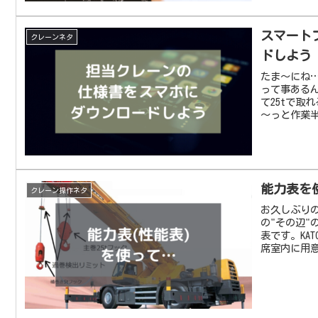
スマート
クレーンネタ
ドしよう
たま～にね…
って事あるん
て25tで取
～っと作業半
能力表を
クレーン操作ネタ
お久しぶりの
の"その辺
表です。KA
席室内に用意