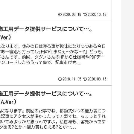
2020.03.19
2022.10.13
施工用データ提供サービスについて…。
Ver)
になります。休みの日は寝る事が趣味になりつつある今日
『あ～寝返り打って1万円の仕事ねぇ～かな～?』どうも、
さんです。前回、タダノさんのHPから仕様書やPDFデー
ンロードしたろうって事で、記事あげさ...
2018.11.05
2020.08.15
施工用データ提供サービスについて…。
さんVer)
になります。前回の記事でね、移動式ｸﾚｰﾝの能力表につ
た記事にアクセスが多かったってぇ事でね、ちょっとそれ
書いてみようかと思うんですよ。私自身も、客先からです
ータある?とか…能力表もらえる?とか…...