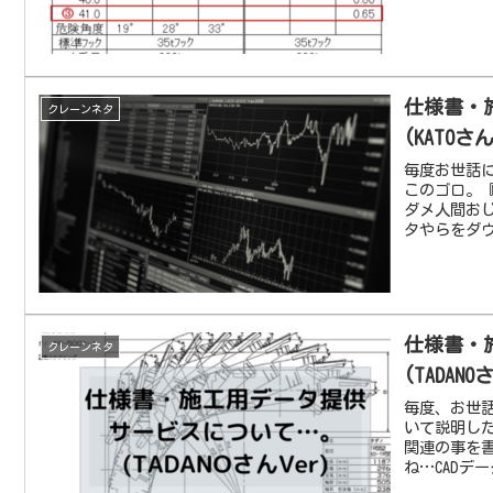
仕様書・
クレーンネタ
(KATOさん
毎度お世話
このゴロ。
ダメ人間おじ
タやらをダウ
仕様書・
クレーンネタ
(TADANO
毎度、お世話
いて説明し
関連の事を
ね…CADデ