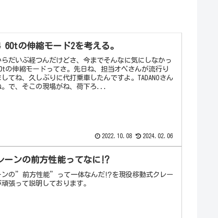
 G4 60tの伸縮モード2を考える。
からだいぶ経つんだけどさ、今までそんなに気にしなかっ
60tの伸縮モードってさ。先日ね、担当オペさんが流行り
してね、久しぶりに代打乗車したんですよ。TADANOさん
tね。で、そこの現場がね、荷下ろ...
2022.10.08
2024.02.06
レーンの前方性能ってなに⁉
ーンの”前方性能”って一体なんだ⁉を現役移動式クレー
が頑張って説明しております。