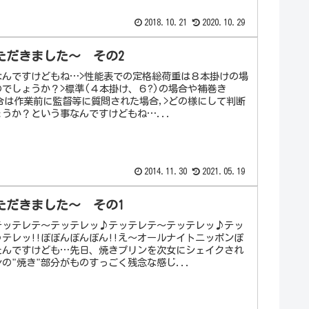
2018.10.21
2020.10.29
ただきました～ その2
なんですけどもね…>性能表での定格総荷重は８本掛けの場
でしょうか？>標準(４本掛け、６?)の場合や補巻き
の場合は作業前に監督等に質問された場合,>どの様にして判断
うか？という事なんですけどもね…...
2014.11.30
2021.05.19
ただきました～ その1
テッテレテ～テッテレッ♪テッテレテ～テッテレッ♪テッ
テレッ!!ぼぼんぼんぼん!!え～オールナイトニッポンぽ
たんですけども…先日、焼きプリンを次女にシェイクされ
の"焼き"部分がものすっごく残念な感じ...