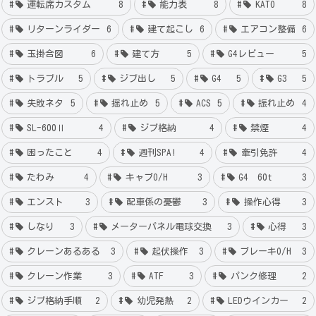
運転席カスタム
8
能力表
8
KATO
8
リターンライダー
6
建て起こし
6
エアコン整備
6
玉掛合図
6
建て方
5
G4レビュー
5
トラブル
5
ジブ出し
5
G4
5
G3
5
失敗ネタ
5
揺れ止め
5
ACS
5
振れ止め
4
SL-600Ⅱ
4
ジブ格納
4
禁煙
4
困ったこと
4
週刊SPA!
4
牽引免許
4
たわみ
4
キャブO/H
3
G4 60t
3
エンスト
3
配車係の憂鬱
3
操作心得
3
しなり
3
メーターパネル電球交換
3
心得
3
クレーンあるある
3
起伏操作
3
ブレーキO/H
3
クレーン作業
3
ATF
3
パンク修理
2
ジブ格納手順
2
幼児発熱
2
LEDウインカー
2