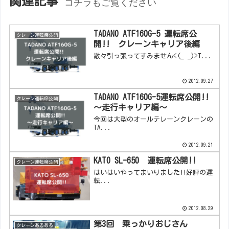
関連記事
コチラもご覧ください
TADANO ATF160G-5 運転席公
クレーン運転席公開
開!! クレーンキャリア後編
散々引っ張ってすみません<(_ _)>T...
2012.09.27
TADANO ATF160G-5運転席公開!!
クレーン運転席公開
～走行キャリア編～
今回は大型のオールテレーンクレーンの
TA...
2012.09.21
KATO SL-650 運転席公開!!
クレーン運転席公開
はいはいやってまいりました!!好評の運
転...
2012.08.29
第3回 乗っかりおじさん
クレーンあるある