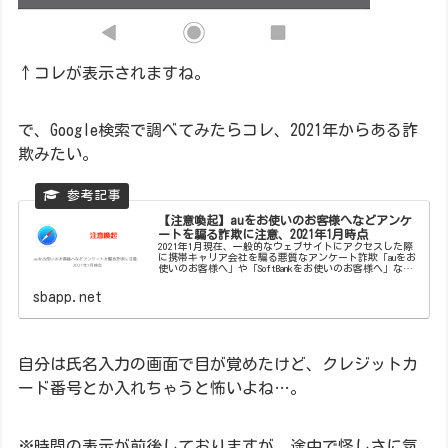
↑コレが表示されますね。
で、Google検索で調べてみたらコレ、2021年からある詐
欺みたい。
【注意喚起】auをお使いのお客様へなどアンケ
ートを騙る詐欺に注意、2021年1月時点
2021年1月現在、一般的なウェブサイトにアクセスした際
に携帯キャリア会社を騙る悪質なアンケート詐欺「auをお
使いのお客様へ」や「SoftBankをお使いのお客様へ」など
が表示される事例が増えています。 アンケートに回答す
ることでiPhon...
sbapp.net
自分は氏名入力の画面で目が覚めたけど、クレジットカ
ード番号とか入れちゃうと怖いよね…。
※時間の表示が前後しておりますが、途中で怪しさに気