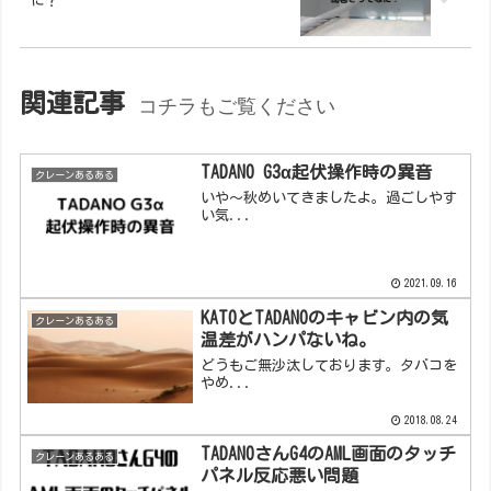
に？
関連記事
コチラもご覧ください
TADANO G3α起伏操作時の異音
クレーンあるある
いや～秋めいてきましたよ。過ごしやす
い気...
2021.09.16
KATOとTADANOのキャビン内の気
クレーンあるある
温差がハンパないね。
どうもご無沙汰しております。タバコを
やめ...
2018.08.24
TADANOさんG4のAML画面のタッチ
クレーンあるある
パネル反応悪い問題