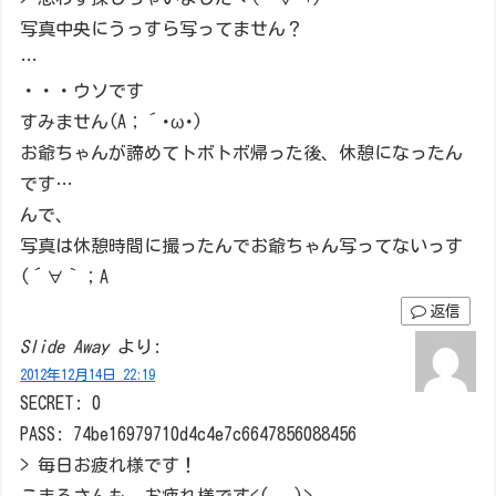
写真中央にうっすら写ってません？
…
・・・ウソです
すみません(A；´･ω･)
お爺ちゃんが諦めてトボトボ帰った後、休憩になったん
です…
んで、
写真は休憩時間に撮ったんでお爺ちゃん写ってないっす
(´∀｀；A
返信
Slide Away
より:
2012年12月14日 22:19
SECRET: 0
PASS: 74be16979710d4c4e7c6647856088456
> 毎日お疲れ様です！
こまるさんも、お疲れ様です<(_ _)>