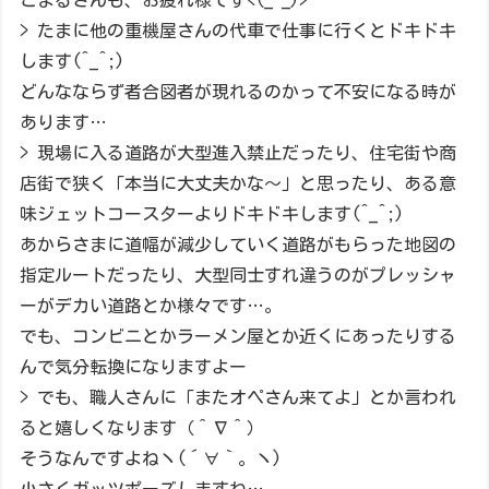
> たまに他の重機屋さんの代車で仕事に行くとドキドキ
します(^_^;)
どんなならず者合図者が現れるのかって不安になる時が
あります…
> 現場に入る道路が大型進入禁止だったり、住宅街や商
店街で狭く「本当に大丈夫かな～」と思ったり、ある意
味ジェットコースターよりドキドキします(^_^;)
あからさまに道幅が減少していく道路がもらった地図の
指定ルートだったり、大型同士すれ違うのがプレッシャ
ーがデカい道路とか様々です…。
でも、コンビニとかラーメン屋とか近くにあったりする
んで気分転換になりますよー
> でも、職人さんに「またオペさん来てよ」とか言われ
ると嬉しくなります（＾∇＾）
そうなんですよねヽ(´∀｀。ヽ)
小さくガッツポーズしますね…