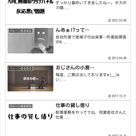
すっかり春めいてきましたね～。ポカポ
カ陽...
2022.03.08
んあぁ!?って…
クレーンあるある
自社作業で現場での出来事…作業指揮者
のN...
2013.04.08
おじさんの小言…
クレーンあるある
毎度、ご無沙汰しておりますm(__)m
い...
2017.12.21
仕事の貸し借り
クレーンあるある
配車業務をやっててね、同業他社さんと
仕事...