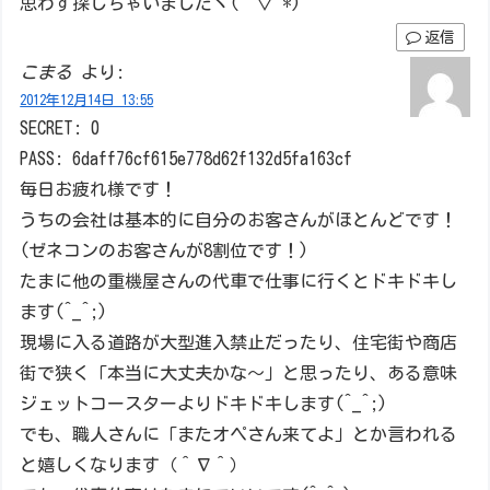
思わず探しちゃいましたヾ(´▽`*)
返信
こまる
より:
2012年12月14日 13:55
SECRET: 0
PASS: 6daff76cf615e778d62f132d5fa163cf
毎日お疲れ様です！
うちの会社は基本的に自分のお客さんがほとんどです！
(ゼネコンのお客さんが8割位です！)
たまに他の重機屋さんの代車で仕事に行くとドキドキし
ます(^_^;)
現場に入る道路が大型進入禁止だったり、住宅街や商店
街で狭く「本当に大丈夫かな～」と思ったり、ある意味
ジェットコースターよりドキドキします(^_^;)
でも、職人さんに「またオペさん来てよ」とか言われる
と嬉しくなります（＾∇＾）