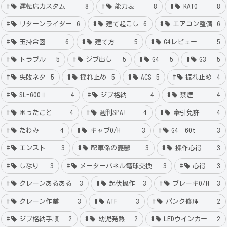
運転席カスタム
8
能力表
8
KATO
8
リターンライダー
6
建て起こし
6
エアコン整備
6
玉掛合図
6
建て方
5
G4レビュー
5
トラブル
5
ジブ出し
5
G4
5
G3
5
失敗ネタ
5
揺れ止め
5
ACS
5
振れ止め
4
SL-600Ⅱ
4
ジブ格納
4
禁煙
4
困ったこと
4
週刊SPA!
4
牽引免許
4
たわみ
4
キャブO/H
3
G4 60t
3
エンスト
3
配車係の憂鬱
3
操作心得
3
しなり
3
メーターパネル電球交換
3
心得
3
クレーンあるある
3
起伏操作
3
ブレーキO/H
3
クレーン作業
3
ATF
3
パンク修理
2
ジブ格納手順
2
幼児発熱
2
LEDウインカー
2