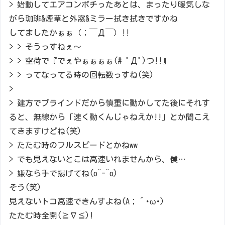
> 始動してエアコンポチったあとは、まったり暖気しな
がら珈琲&煙草と外窓&ミラー拭き拭きですかね
してましたかぁぁ（；￣Д￣）!!
> > そうっすねぇ～
> > 空荷で『でぇやぁぁぁぁ(# ﾟДﾟ)つ!!』
> > ってなってる時の回転数っすね(笑)
>
> 建方でブラインドだから慎重に動かしてた後にそれす
ると、無線から「速く動くんじゃねえか!!」とか聞こえ
てきますけどね(笑)
> たたむ時のフルスピードとかねww
> でも見えないとこは高速いれませんから、僕…
> 嫌なら手で揚げてね(o^-^o)
そう(笑)
見えないトコ高速できんすよね(A；´･ω･)
たたむ時全開(≧∇≦)!