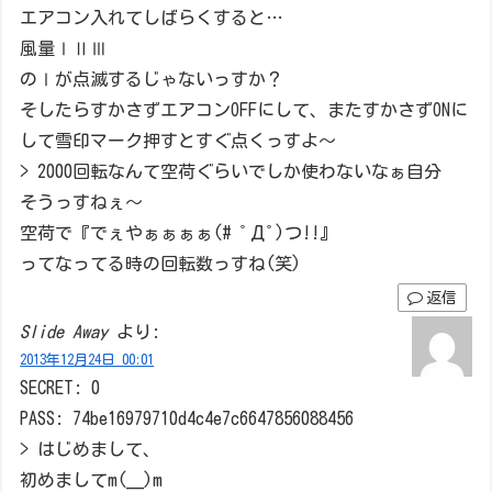
エアコン入れてしばらくすると…
風量ⅠⅡⅢ
のⅠが点滅するじゃないっすか？
そしたらすかさずエアコンOFFにして、またすかさずONに
して雪印マーク押すとすぐ点くっすよ～
> 2000回転なんて空荷ぐらいでしか使わないなぁ自分
そうっすねぇ～
空荷で『でぇやぁぁぁぁ(# ﾟДﾟ)つ!!』
ってなってる時の回転数っすね(笑)
返信
Slide Away
より:
2013年12月24日 00:01
SECRET: 0
PASS: 74be16979710d4c4e7c6647856088456
> はじめまして、
初めましてm(__)m