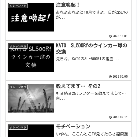
注意喚起！
クレーンネタ
あれよあれよと10月ですよ。日が沈むの
が...
2023.10.08
KATO SL500Rfのウインカー球の
クレーンネタ
交換
先日ね、KATOのSL-500Rfの担当...
2023.06.05
教えてます… その2
クレーンネタ
引き続き25tラフターを教えてまして…
自...
2013.02.16
モチベーション
クレーンネタ
いやね、ここんとこTV見てたらさ福原遥