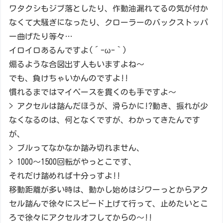
ワタクシもジブ落としたり、作動油漏れてるの気が付か
なくて大騒ぎになったり、クローラーのバックストッパ
ー曲げたり等々…
イロイロあるんですよ(´-ω-｀)
煽るような合図出す人もいますよね～
でも、負けちゃいかんのですよ!!
慣れるまではマイペースを貫くのも手ですよ～
> アクセルは踏んだほうが、滑らかに!?動き、振れが少
なくなるのは、何となくですが、わかってきたんです
が、
> ブルってなかなか踏み切れません、
> 1000～1500回転がやっとこです、
それだけ踏めれば十分っすよ!!
移動距離が多い時は、動かし始めはジワーっとからアク
セル踏んで徐々にスピード上げて行って、止めたいとこ
ろで徐々にアクセルオフしてからの～!!