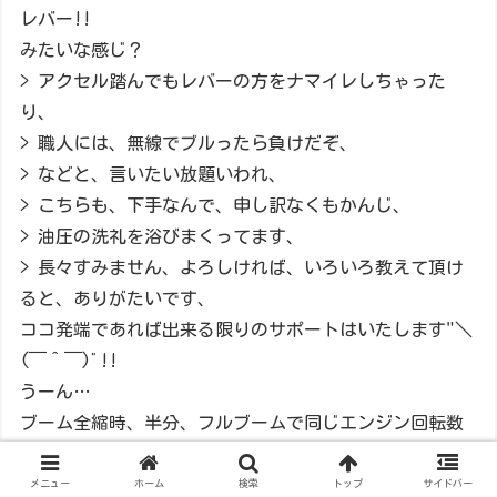
レバー!!
みたいな感じ？
> アクセル踏んでもレバーの方をナマイレしちゃった
り、
> 職人には、無線でブルったら負けだぞ、
> などと、言いたい放題いわれ、
> こちらも、下手なんで、申し訳なくもかんじ、
> 油圧の洗礼を浴びまくってます、
> 長々すみません、よろしければ、いろいろ教えて頂け
ると、ありがたいです、
ココ発端であれば出来る限りのサポートはいたします"＼
(￣＾￣)ﾞ!!
うーん…
ブーム全縮時、半分、フルブームで同じエンジン回転数
でも起伏の早さって違いますよね?
起伏角度でも旋回の速度も違いますよね？
メニュー
ホーム
検索
トップ
サイドバー