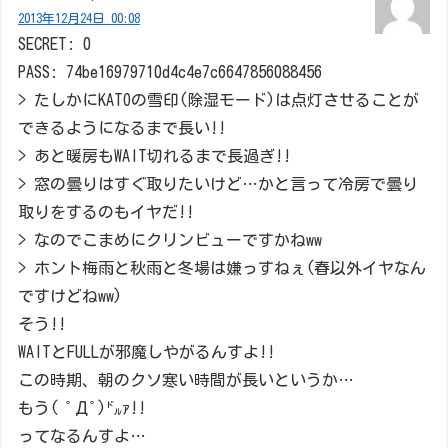
2013年12月24日 00:08
SECRET: 0
PASS: 74be16979710d4c4e7c6647856088456
> たしかにKATOの雪印(除湿モード)は点灯させることが
できるようになるまで長い!!
> あと暖房もWAIT切れるまで長過ぎ!!
> 窓の曇りはすぐ取りたいけど…かと言って冷房で曇り
取りをするのもイヤだ!!
> なのでこまめにクリンビューですかねww
> ホント梅雨と秋雨と冬場は嫌っすねぇ(春以外イヤなん
ですけどねww)
そう!!
WAITとFULLが邪魔しやがるんすよ!!
この時期、朝のクソ寒い時間が長いというか…
もう( ﾟДﾟ)㌦ｧ!!
ってなるんすよ…