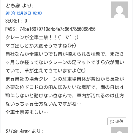
とも蔵
より:
2013年12月24日 02:03
SECRET: 0
PASS: 74be16979710d4c4e7c6647856088456
クレーンが全車土禁！！(゜∇゜;)
マゴ出しとか大変そうですね(汗)
自社なんか全車いつでも苗が植えられる状態で、まだ３
ヶ月しか経ってないクレーンの足マットですら穴が開い
ていて、草が生えてきていますよ(笑)
まぁ自社の場合クレーンの駐車場自体が普段から長靴が
必要な位ドロドロの田んぼみたいな場所で、雨の日は４
WDにしないと動けない位なんで、車内が汚れるのは仕方
ないっちゃぁ仕方ないんですがね…
全車土禁羨ましい…
返信
Slide Away
より: