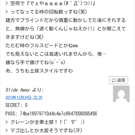
> 空荷で『でぇやぁぁぁぁ(# ﾟДﾟ)つ!!』
> ってなってる時の回転数っすね(笑)
建方でブラインドだから慎重に動かしてた後にそれする
と、無線から「速く動くんじゃねえか!!」とか聞こえて
きますけどね(笑)
たたむ時のフルスピードとかねww
でも見えないとこは高速いれませんから、僕…
嫌なら手で揚げてね(o^-^o)
あ、うちも土禁スタイルですわ
返信
Slide Away
より:
2013年12月24日 23:20
SECRET: 0
PASS: 74be16979710d4c4e7c6647856088456
> クレーンが全車土禁！！(゜∇゜;)
> マゴ出しとか大変そうですね(汗)