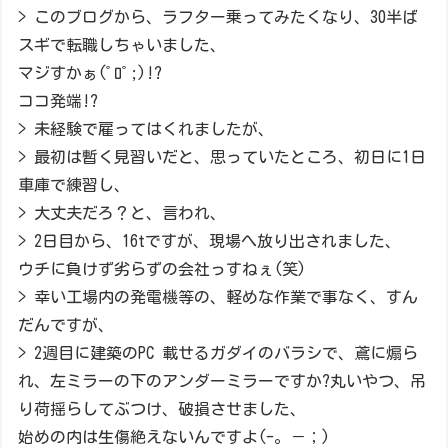
> このブログから、ラフター乗ってみたくなり、30半ば
スギで転職しちゃいました、
マジすかぁ(ﾟﾛﾟ;)!?
ココ発端!?
> 未経験で雇ってはくれましたが、
> 最初は暫く見習いだと、思っていたところ、初日に1日
車庫で練習し、
> 大丈夫だろ？と、言われ、
> 2日目から、16tですが、現場へ放り出されました、
ウチに負けず劣らずの会社っすねぇ(笑)
> 幸い工場内の発電機等の、軽めな作業で事なく、すん
だんですが、
> 2週目に建築のPC 載せるガダイのバラシで、鳶に煽ら
れ、左ミラーの下のアンダーミラーですか?丸いやつ、吊
り荷揺らしてぶつけ、破損させました、
始めの内は生傷絶えないんですよ(-。－；)