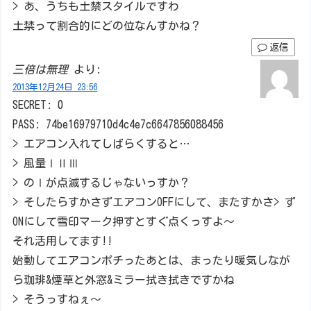
> あ、うちも土禁スタイルですわ
土禁って割合的にどの位なんすかね？
返信
三倍は無理
より:
2013年12月24日 23:56
SECRET: 0
PASS: 74be16979710d4c4e7c6647856088456
> エアコン入れてしばらくすると…
> 風量ⅠⅡⅢ
> のⅠが点滅するじゃないっすか？
> そしたらすかさずエアコンOFFにして、またすかさ> ず
ONにして雪印マーク押すとすぐ点くっすよ～
それ活用してます!!
始動してエアコンポチったあとは、まったり暖気しなが
ら珈琲&煙草と外窓&ミラー拭き拭きですかね
> そうっすねぇ～