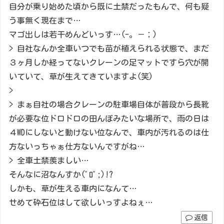
自分が乗り始めた頃から既に土禁だったもんで、何も疑
う事無く現在まで…
マゴ出しは若干めんどいっす…(-。－；)
> 自社なんか全車いつでも苗が植えられる状態で、まだ
３ヶ月しか経ってないクレーンの足マットですら穴が開
いていて、草が生えてきていますよ(笑)
>
> まぁ自社の場合クレーンの駐車場自体が普段から長靴
が必要な位ドロドロの田んぼみたいな場所で、雨の日は
４WDにしないと動けない位なんで、車内が汚れるのは仕
方ないっちゃぁ仕方ないんですがね…
> 全車土禁羨ましい…
そんなに沼なんすか(ﾟﾛﾟ;)!?
しかも、草が生える車内になんて…
せめて砕石位はして欲しいっすよねぇ…
返信