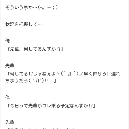
そういう事か…(-。－；)
状況を把握して…
俺
『先輩、何してるんすか!?』
先輩
『何してる!?じゃねぇよヽ(｀Д´)ノ早く降りろ!!遅れ
ちまうだろ( ﾟДﾟ)!! 』
俺
『今日って先輩がコレ乗る予定なんすか!?』
先輩