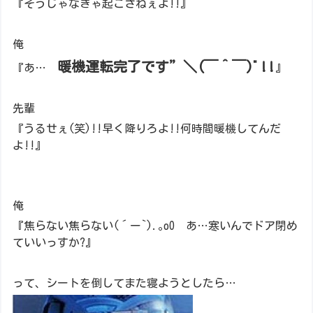
『そうじゃなきゃ起こさねぇよ!!』
俺
暖機運転完了です”＼(￣＾￣)ﾞ!!
『あ…
』
先輩
『うるせぇ(笑)!!早く降りろよ!!何時間暖機してんだ
よ!!』
俺
『焦らない焦らない(´ー`).｡oO あ…寒いんでドア閉め
ていいっすか?』
って、シートを倒してまた寝ようとしたら…