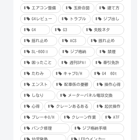
エアコン整備
玉掛合図
建て方
G4レビュー
トラブル
ジブ出し
G4
G3
失敗ネタ
揺れ止め
ACS
振れ止め
SL-600Ⅱ
ジブ格納
禁煙
困ったこと
週刊SPA!
牽引免許
たわみ
キャブO/H
G4 60t
エンスト
配車係の憂鬱
操作心得
しなり
メーターパネル電球交換
心得
クレーンあるある
起伏操作
ブレーキO/H
クレーン作業
ATF
パンク修理
ジブ格納手順
幼児発熱
LEDウインカー